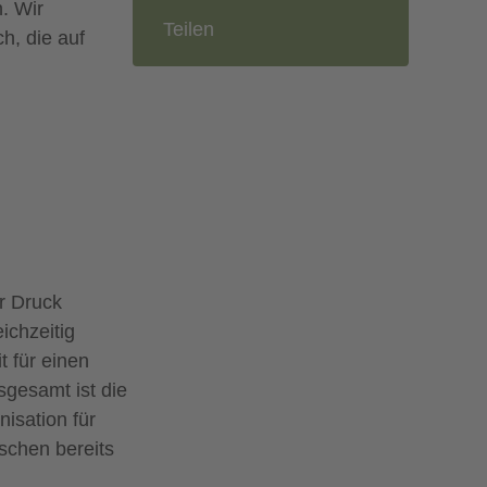
. Wir
Teilen
h, die auf
r Druck
ichzeitig
 für einen
sgesamt ist die
isation für
schen bereits