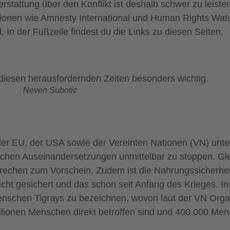
stattung über den Konflikt ist deshalb schwer zu leisten
tionen wie Amnesty International und Human Rights Watc
d. In der Fußzeile findest du die Links zu diesen Seiten.
 diesen herausfordernden Zeiten besonders wichtig.
Neven Subotic
der EU, der USA sowie der Vereinten Nationen (VN) unte
ischen Auseinandersetzungen unmittelbar zu stoppen. Gle
echen zum Vorschein. Zudem ist die Nahrungssicherheit
icht gesichert und das schon seit Anfang des Krieges. In
Menschen Tigrays zu bezeichnen, wovon laut der VN Organ
ionen Menschen direkt betroffen sind und 400.000 Men