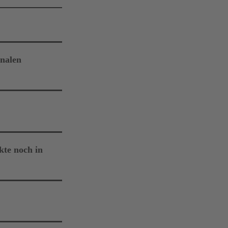
inalen
ktbericht
rden.
nto. Diese
en. Hier gilt
kte noch in
sierung des
gion unzugänglich
 wir dich
ereits in der