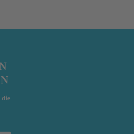
N
EN
 die