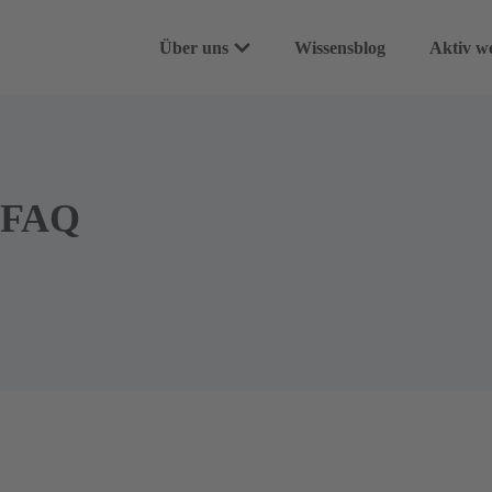
Über uns
Wissensblog
Aktiv w
Unser Leitbild
Spende
– FAQ
100% Versprechen
Dauers
Team & Community
Spenden
WASH-Projekte
Geschen
Häufige Fragen
Für Un
Testame