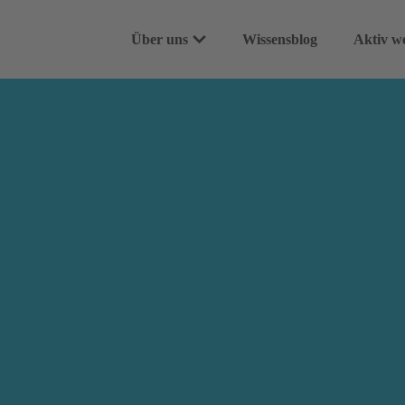
Über uns
Wissensblog
Aktiv w
Unser Leitbild
Spende
100% Versprechen
Dauers
Team & Community
Spenden
WASH-Projekte
Geschen
Häufige Fragen
Für Un
Testame