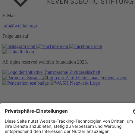
E-Mail
info@wellfair.ngo
Folge uns auf
All rights reserved well:fair foundation 2023.