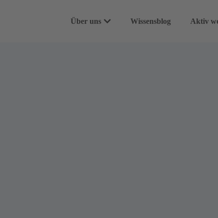
Über uns
Wissensblog
Aktiv w
Unser Leitbild
Spende
100% Versprechen
Dauers
Team & Community
Spenden
WASH-Projekte
Geschen
Häufige Fragen
Für Un
Testame