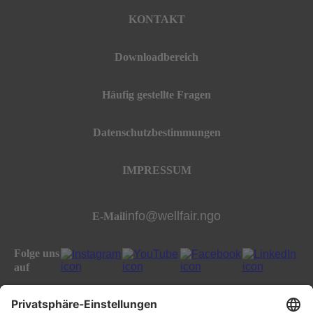
KONTAKT
Downloadbereich
Häufig gestellte Fragen
Datenschutzbestimmungen
IMPRESSUM
info@wellfair.ngo
E-Mail
Folge uns
auf
All rights reserved well:fair foundation 2023.