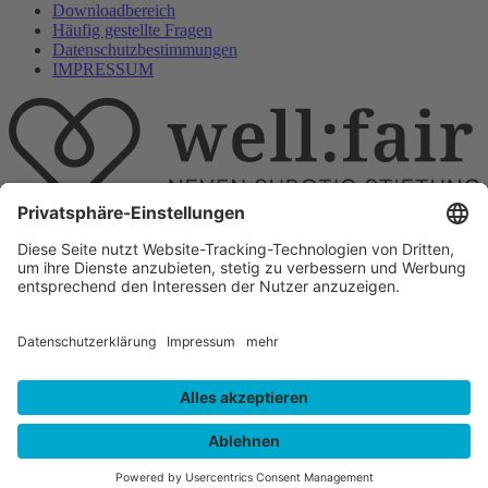
Downloadbereich
Häufig gestellte Fragen
Datenschutzbestimmungen
IMPRESSUM
E-Mail
info@wellfair.ngo
Folge uns auf
All rights reserved well:fair foundation 2023.