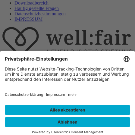
Downloadbereich
Häufig gestellte Fragen
Datenschutzbestimmungen
IMPRESSUM
E-Mail
info@wellfair.ngo
Folge uns auf
All rights reserved well:fair foundation 2023.