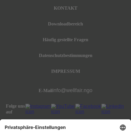
KONTAKT
Downloadbereich
Häufig gestellte Fragen
Datenschutzbestimmungen
IMPRESSUM
info@wellfair.ngo
E-Mail
Folge uns
auf
All rights reserved well:fair foundation 2023.