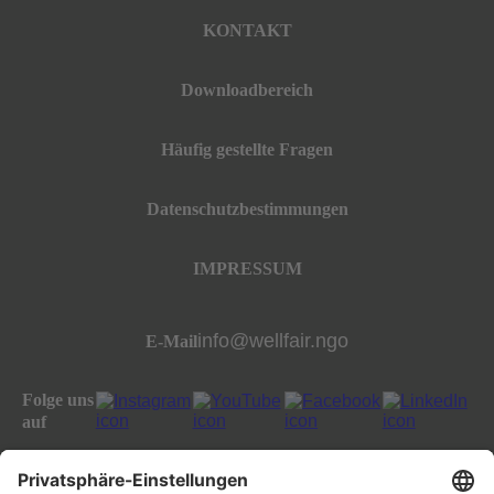
KONTAKT
Downloadbereich
Häufig gestellte Fragen
Datenschutzbestimmungen
IMPRESSUM
info@wellfair.ngo
E-Mail
Folge uns
auf
All rights reserved well:fair foundation 2023.