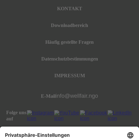
KONTAKT
Downloadbereich
Häufig gestellte Fragen
Datenschutzbestimmungen
IMPRESSUM
info@wellfair.ngo
E-Mail
Folge uns
auf
All rights reserved well:fair foundation 2023.