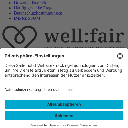
Downloadbereich
Häufig gestellte Fragen
Datenschutzbestimmungen
IMPRESSUM
E-Mail
info@wellfair.ngo
Folge uns auf
All rights reserved well:fair foundation 2023.