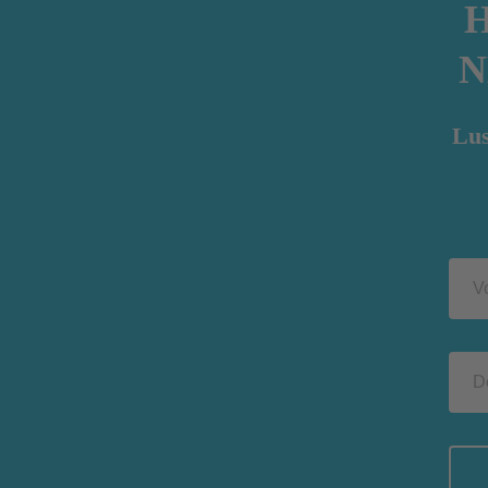
N
Lus