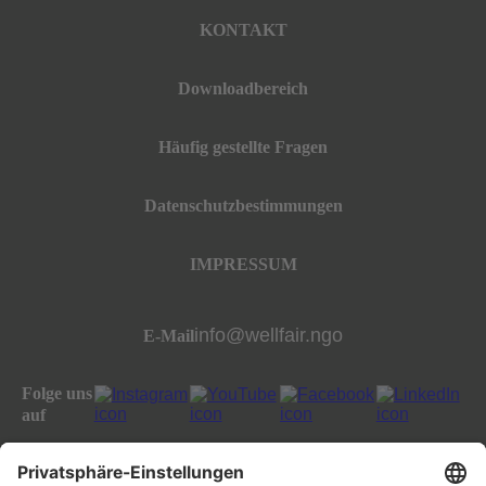
KONTAKT
Downloadbereich
Häufig gestellte Fragen
Datenschutzbestimmungen
IMPRESSUM
info@wellfair.ngo
E-Mail
Folge uns
auf
All rights reserved well:fair foundation 2023.