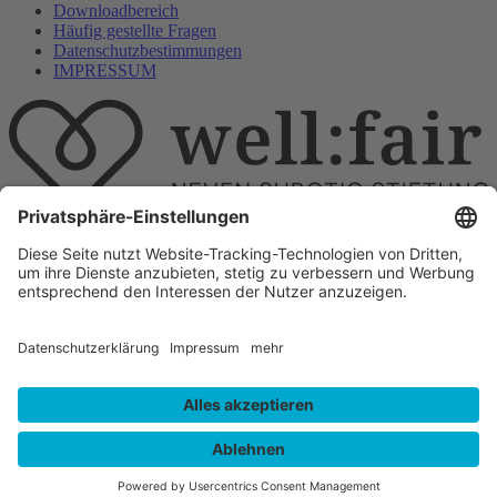
Downloadbereich
Häufig gestellte Fragen
Datenschutzbestimmungen
IMPRESSUM
E-Mail
info@wellfair.ngo
Folge uns auf
All rights reserved well:fair foundation 2023.